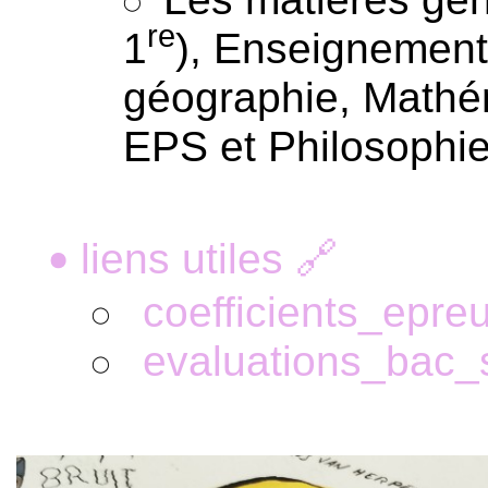
re
1
), Enseignement 
géographie, Mathé
EPS et Philosophie
liens utiles 🔗
•
coefficients_epr
evaluations_bac_