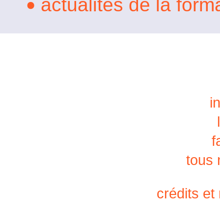
actualités de la form
•
i
f
tous
crédits et